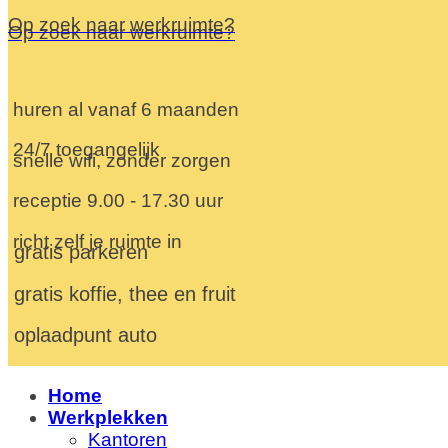
Op zoek naar werkruimte?
Op zoek naar werkruimte?
huren al vanaf 6 maanden
24/7 toegangelijk
snelle wifi, zonder zorgen
receptie 9.00 - 17.30 uur
richt zelf je ruimte in
gratis parkeren
gratis koffie, thee en fruit
oplaadpunt auto
Home
Werkplekken
Kantoren