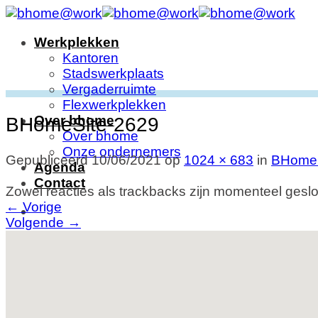
Ga
naar
Werkplekken
inhoud
Kantoren
Stadswerkplaats
Vergaderruimte
Flexwerkplekken
Over bhome
BHomeSite-2629
Over bhome
Onze ondernemers
Gepubliceerd
10/06/2021
op
1024 × 683
in
BHomeS
Agenda
Contact
Zowel reacties als trackbacks zijn momenteel geslo
←
Vorige
Volgende
→