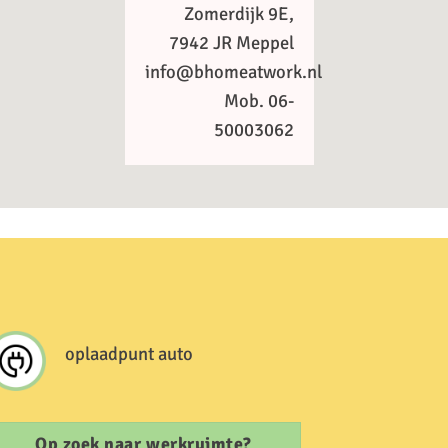
Zomerdijk 9E,
7942 JR Meppel
info@bhomeatwork.nl
Mob. 06-
50003062
oplaadpunt auto
Op zoek naar werkruimte?