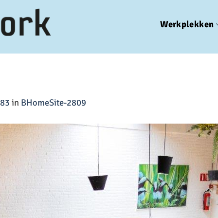
Werkplekken
683
in
BHomeSite-2809