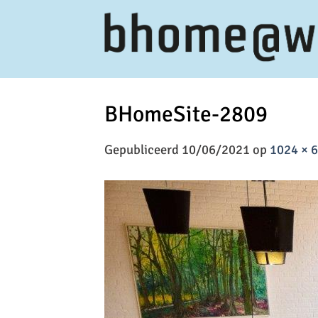
Ga
naar
inhoud
BHomeSite-2809
Gepubliceerd
10/06/2021
op
1024 × 