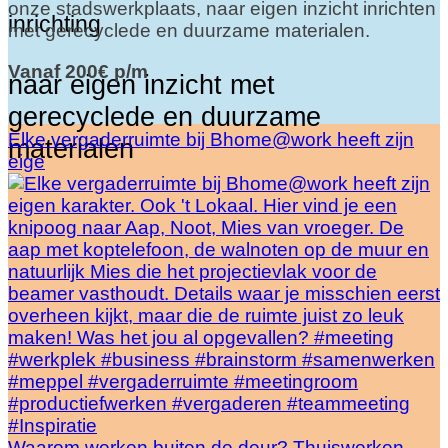
onze stadswerkplaats, naar eigen inzicht inrichten
inrichting
met gerecyclede en duurzame materialen.
Vanaf 200€ p/m
naar eigen inzicht met
gerecyclede en duurzame
Elke vergaderruimte bij Bhome@work heeft zijn
materialen
eige
Waarom werken buiten de deur? Thuiswerken