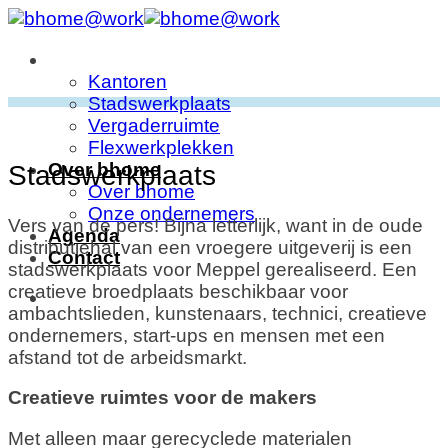
Ga
naar
Werkplekken
inhoud
Kantoren
Stadswerkplaats
Vergaderruimte
Flexwerkplekken
Over bhome
Stadswerkplaats
Over bhome
Onze ondernemers
Vers van de pers! Bijna letterlijk, want in de oude
Agenda
distributiehal van een vroegere uitgeverij is een
Contact
stadswerkplaats voor Meppel gerealiseerd. Een
creatieve broedplaats beschikbaar voor
ambachtslieden, kunstenaars, technici, creatieve
ondernemers, start-ups en mensen met een
afstand tot de arbeidsmarkt.
Creatieve ruimtes voor de makers
Met alleen maar gerecyclede materialen