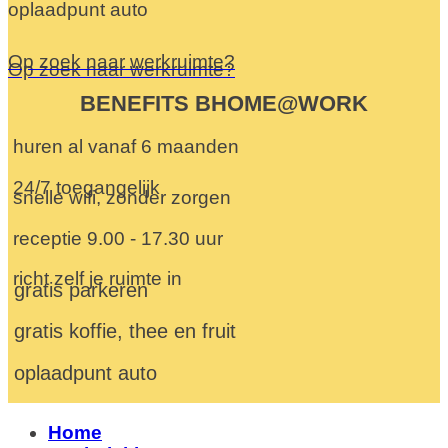
oplaadpunt auto
Op zoek naar werkruimte?
Op zoek naar werkruimte?
BENEFITS BHOME@WORK
huren al vanaf 6 maanden
24/7 toegangelijk
snelle wifi, zonder zorgen
receptie 9.00 - 17.30 uur
richt zelf je ruimte in
gratis parkeren
gratis koffie, thee en fruit
oplaadpunt auto
Home