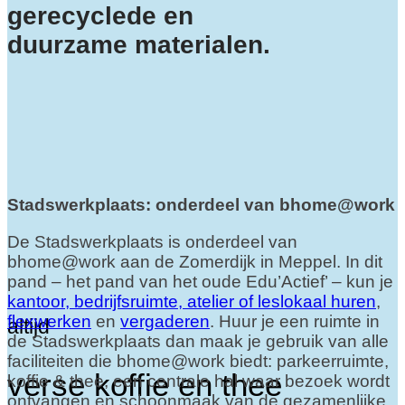
gerecyclede en
duurzame materialen.
Stadswerkplaats: onderdeel van bhome@work
De Stadswerkplaats is onderdeel van
bhome@work aan de Zomerdijk in Meppel. In dit
pand – het pand van het oude Edu’Actief’ – kun je
kantoor, bedrijfsruimte, atelier of leslokaal huren
,
flexwerken
en
vergaderen
. Huur je een ruimte in
altijd
de Stadswerkplaats dan maak je gebruik van alle
faciliteiten die bhome@work biedt: parkeerruimte,
verse koffie en thee
koffie & thee, een centrale hal waar bezoek wordt
ontvangen en schoonmaak van de gezamenlijke