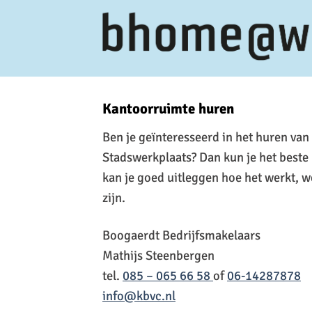
Ga
naar
inhoud
Kantoorruimte huren
Ben je geïnteresseerd in het huren van
Stadswerkplaats? Dan kun je het best
kan je goed uitleggen hoe het werkt, we
zijn.
Boogaerdt Bedrijfsmakelaars
Mathijs Steenbergen
tel.
085 – 065 66 58
of
06-14287878
info@kbvc.nl