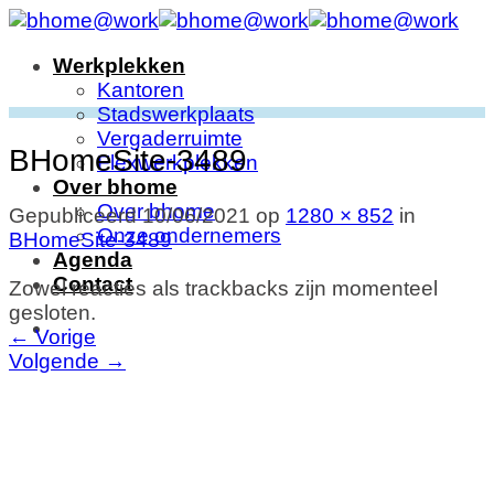
Ga
naar
Werkplekken
inhoud
Kantoren
Stadswerkplaats
Vergaderruimte
BHomeSite-3489
Flexwerkplekken
Over bhome
Over bhome
Gepubliceerd
10/06/2021
op
1280 × 852
in
Onze ondernemers
BHomeSite-3489
Agenda
Contact
Zowel reacties als trackbacks zijn momenteel
gesloten.
←
Vorige
Volgende
→