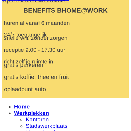
Op zoek naar werkruimte?
BENEFITS BHOME@WORK
huren al vanaf 6 maanden
24/7 toegangelijk
snelle wifi, zonder zorgen
receptie 9.00 - 17.30 uur
richt zelf je ruimte in
gratis parkeren
gratis koffie, thee en fruit
oplaadpunt auto
Home
Werkplekken
Kantoren
Stadswerkplaats