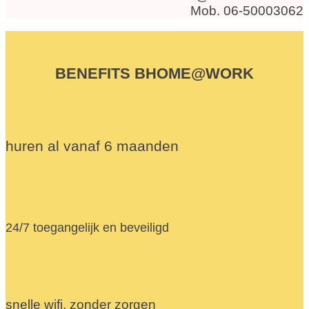
Mob. 06-50003062
BENEFITS BHOME@WORK
huren al vanaf 6 maanden
24/7 toegangelijk en beveiligd
snelle wifi, zonder zorgen