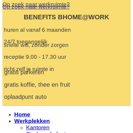
Op zoek naar werkruimte?
Op zoek naar werkruimte?
BENEFITS BHOME@WORK
huren al vanaf 6 maanden
24/7 toegangelijk
snelle wifi, zonder zorgen
receptie 9.00 - 17.30 uur
richt zelf je ruimte in
gratis parkeren
gratis koffie, thee en fruit
oplaadpunt auto
Home
Werkplekken
Kantoren