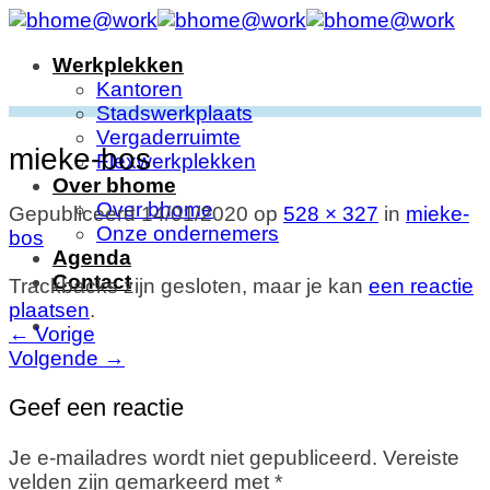
Ga
naar
Werkplekken
inhoud
Kantoren
Stadswerkplaats
Vergaderruimte
mieke-bos
Flexwerkplekken
Over bhome
Over bhome
Gepubliceerd
14/01/2020
op
528 × 327
in
mieke-
Onze ondernemers
bos
Agenda
Contact
Trackbacks zijn gesloten, maar je kan
een reactie
plaatsen
.
←
Vorige
Volgende
→
Geef een reactie
Je e-mailadres wordt niet gepubliceerd.
Vereiste
velden zijn gemarkeerd met
*