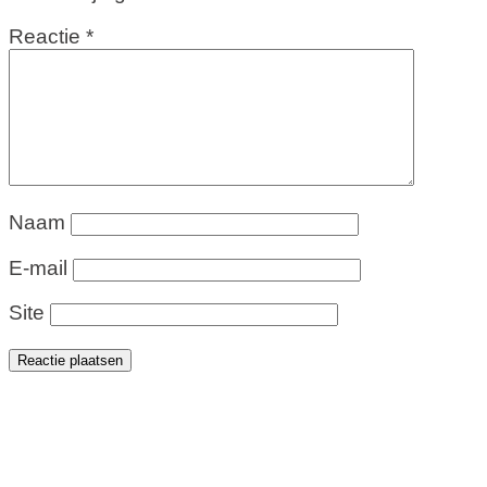
Reactie
*
Naam
E-mail
Site