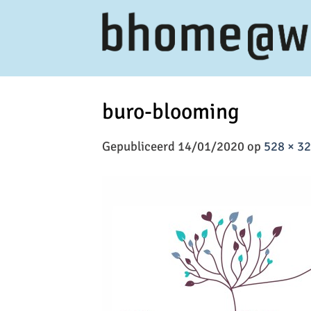
Ga
naar
inhoud
buro-blooming
Gepubliceerd
14/01/2020
op
528 × 3