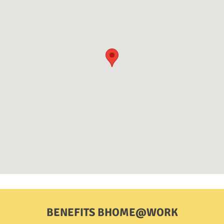
BENEFITS BHOME@WORK