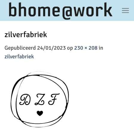
Ga
naar
inhoud
zilverfabriek
Gepubliceerd
24/01/2023
op
230 × 208
in
zilverfabriek