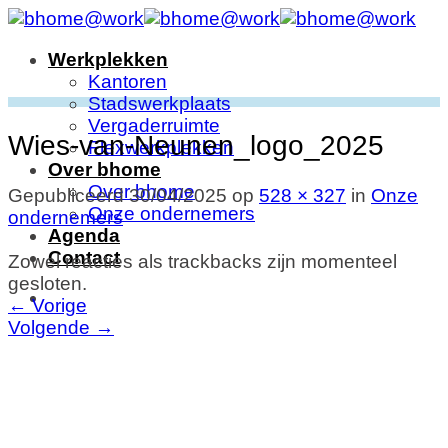
Ga
naar
Werkplekken
inhoud
Kantoren
Stadswerkplaats
Vergaderruimte
Wies-van-Neunen_logo_2025
Flexwerkplekken
Over bhome
Over bhome
Gepubliceerd
30/04/2025
op
528 × 327
in
Onze
Onze ondernemers
ondernemers
Agenda
Contact
Zowel reacties als trackbacks zijn momenteel
gesloten.
←
Vorige
Volgende
→