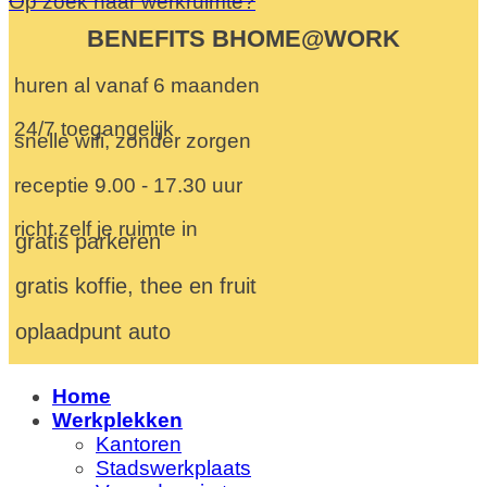
Op zoek naar werkruimte?
BENEFITS BHOME@WORK
huren al vanaf 6 maanden
24/7 toegangelijk
snelle wifi, zonder zorgen
receptie 9.00 - 17.30 uur
richt zelf je ruimte in
gratis parkeren
gratis koffie, thee en fruit
oplaadpunt auto
Home
Werkplekken
Kantoren
Stadswerkplaats