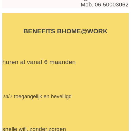
Mob. 06-50003062
BENEFITS BHOME@WORK
huren al vanaf 6 maanden
24/7 toegangelijk en beveiligd
snelle wifi, zonder zorgen