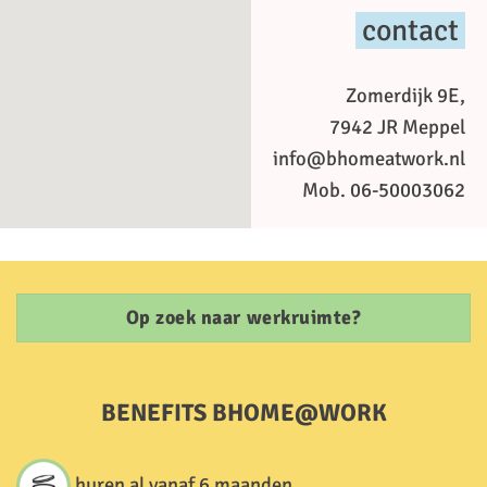
contact
Zomerdijk 9E,
7942 JR Meppel
info@bhomeatwork.nl
Mob. 06-50003062
Op zoek naar werkruimte?
BENEFITS BHOME@WORK
huren al vanaf 6 maanden