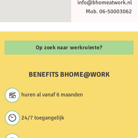
info@bhomeatwork.nl
Mob. 06-50003062
Op zoek naar werkruimte?
BENEFITS BHOME@WORK
huren al vanaf 6 maanden
24/7 toegangelijk