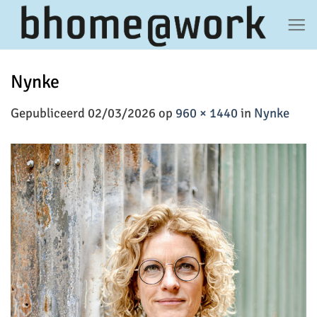
Ga
naar
inhoud
Nynke
Gepubliceerd
02/03/2026
op
960 × 1440
in
Nynke