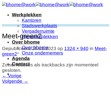
Ga
naar
Werkplekken
inhoud
Kantoren
Stadswerkplaats
Vergaderruimte
Meet-green2
Flexwerkplekken
Over bhome
Over bhome
Gepubliceerd
25/01/2023
op
1324 × 940
in
Meet-
Onze ondernemers
green2
Agenda
Contact
Zowel reacties als trackbacks zijn momenteel
gesloten.
←
Vorige
Volgende
→