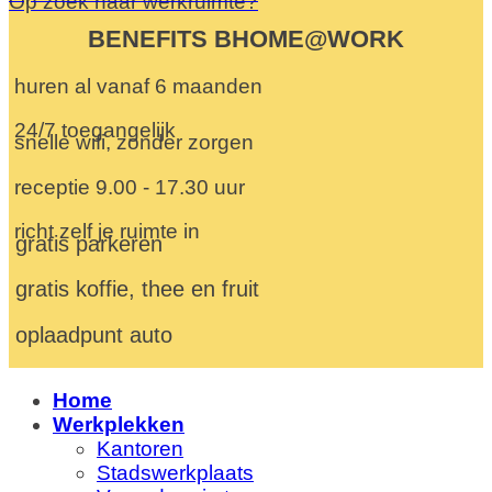
Op zoek naar werkruimte?
BENEFITS BHOME@WORK
huren al vanaf 6 maanden
24/7 toegangelijk
snelle wifi, zonder zorgen
receptie 9.00 - 17.30 uur
richt zelf je ruimte in
gratis parkeren
gratis koffie, thee en fruit
oplaadpunt auto
Home
Werkplekken
Kantoren
Stadswerkplaats