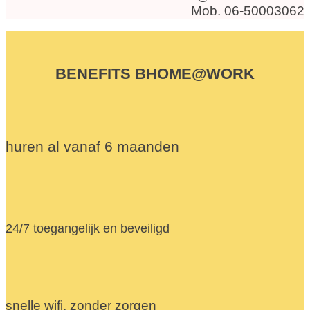
Mob. 06-50003062
BENEFITS BHOME@WORK
huren al vanaf 6 maanden
24/7 toegangelijk en beveiligd
snelle wifi, zonder zorgen