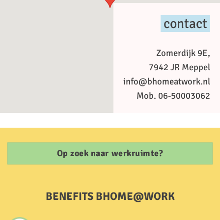
contact
Zomerdijk 9E,
7942 JR Meppel
info@bhomeatwork.nl
Mob. 06-50003062
Op zoek naar werkruimte?
BENEFITS BHOME@WORK