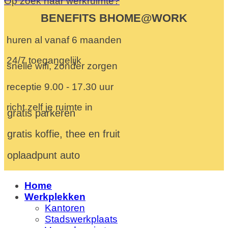
Op zoek naar werkruimte?
BENEFITS BHOME@WORK
huren al vanaf 6 maanden
24/7 toegangelijk
snelle wifi, zonder zorgen
receptie 9.00 - 17.30 uur
richt zelf je ruimte in
gratis parkeren
gratis koffie, thee en fruit
oplaadpunt auto
Home
Werkplekken
Kantoren
Stadswerkplaats