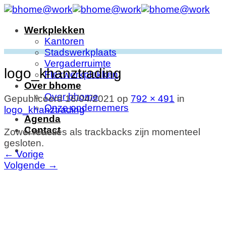
Ga
naar
Werkplekken
inhoud
Kantoren
Stadswerkplaats
Vergaderruimte
logo_khanztrading
Flexwerkplekken
Over bhome
Over bhome
Gepubliceerd
16/04/2021
op
792 × 491
in
Onze ondernemers
logo_khanztrading
Agenda
Contact
Zowel reacties als trackbacks zijn momenteel
gesloten.
←
Vorige
Volgende
→