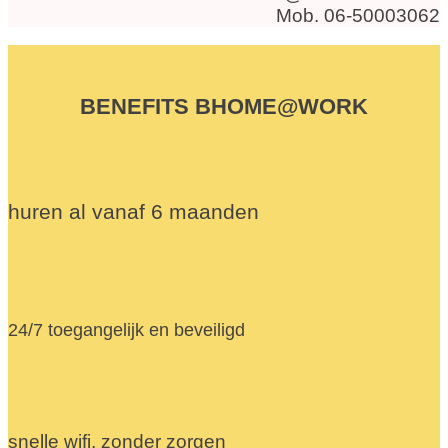
Mob. 06-50003062
BENEFITS BHOME@WORK
huren al vanaf 6 maanden
24/7 toegangelijk en beveiligd
snelle wifi, zonder zorgen