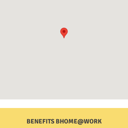
BENEFITS BHOME@WORK