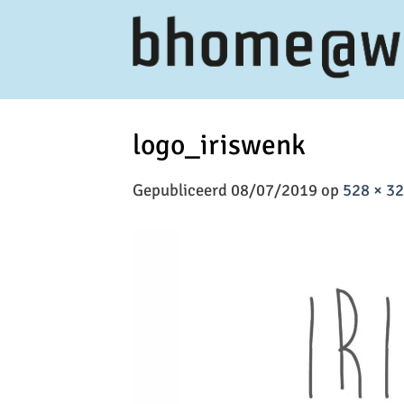
Ga
naar
inhoud
logo_iriswenk
Gepubliceerd
08/07/2019
op
528 × 3