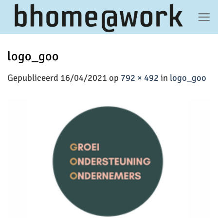
Ga
naar
inhoud
logo_goo
Gepubliceerd
16/04/2021
op
792 × 492
in
logo_goo