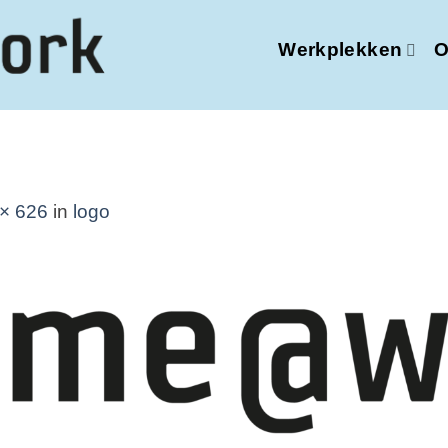
Werkplekken
O
× 626
in
logo