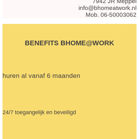
7942 JR Meppel
info@bhomeatwork.nl
Mob. 06-50003062
BENEFITS BHOME@WORK
huren al vanaf 6 maanden
24/7 toegangelijk en beveiligd