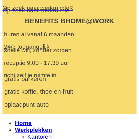
Op zoek naar werkruimte?
Op zoek naar werkruimte?
BENEFITS BHOME@WORK
huren al vanaf 6 maanden
24/7 toegangelijk
snelle wifi, zonder zorgen
receptie 9.00 - 17.30 uur
richt zelf je ruimte in
gratis parkeren
gratis koffie, thee en fruit
oplaadpunt auto
Home
Werkplekken
Kantoren