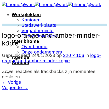
Ga
naar
Werkplekken
inhoud
Kantoren
Stadswerkplaats
Vergaderruimte
logo-orange-and-amber-minder-
Flexwerkplekken
Over bhome
kopie
Over bhome
Onze ondernemers
Gepubliceerd
24/01/2023
op
320 × 106
in
logo-
Agenda
orange-and-amber-minder-kopie
Contact
Zowel reacties als trackbacks zijn momenteel
gesloten.
←
Vorige
Volgende
→