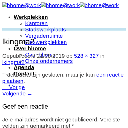
Ga
naar
Werkplekken
inhoud
Kantoren
Stadswerkplaats
Vergaderruimte
lkingma2
Flexwerkplekken
Over bhome
Over bhome
Gepubliceerd
21/08/2019
op
528 × 327
in
Onze ondernemers
lkingma2
Agenda
Contact
Trackbacks zijn gesloten, maar je kan
een reactie
plaatsen
.
←
Vorige
Volgende
→
Geef een reactie
Je e-mailadres wordt niet gepubliceerd.
Vereiste
velden zijn gemarkeerd met
*