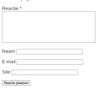
Reactie
*
Naam
E-mail
Site