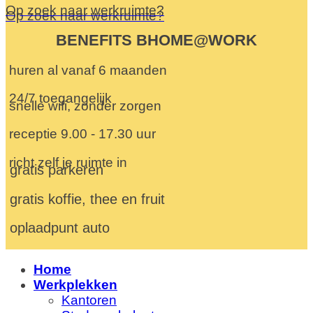
Op zoek naar werkruimte?
Op zoek naar werkruimte?
BENEFITS BHOME@WORK
huren al vanaf 6 maanden
24/7 toegangelijk
snelle wifi, zonder zorgen
receptie 9.00 - 17.30 uur
richt zelf je ruimte in
gratis parkeren
gratis koffie, thee en fruit
oplaadpunt auto
Home
Werkplekken
Kantoren