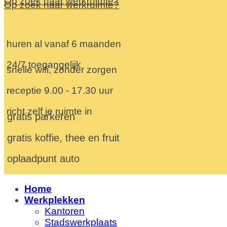
Op zoek naar werkruimte?
Op zoek naar werkruimte?
huren al vanaf 6 maanden
24/7 toegangelijk
snelle wifi, zonder zorgen
receptie 9.00 - 17.30 uur
richt zelf je ruimte in
gratis parkeren
gratis koffie, thee en fruit
oplaadpunt auto
Home
Werkplekken
Kantoren
Stadswerkplaats