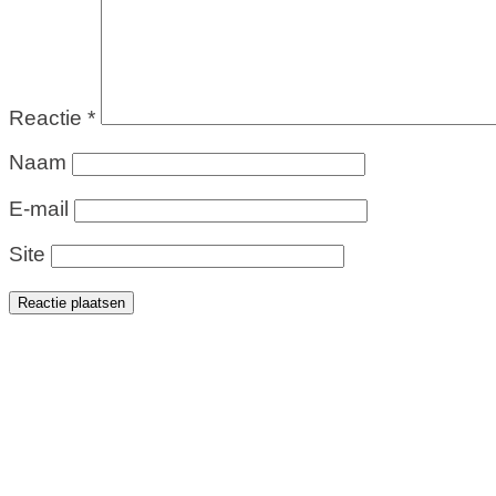
Reactie
*
Naam
E-mail
Site