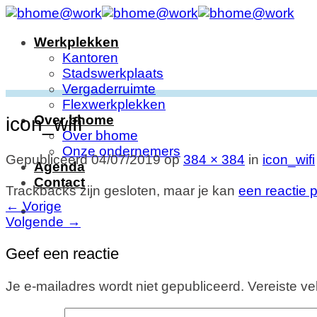
Ga
naar
Werkplekken
inhoud
Kantoren
Stadswerkplaats
Vergaderruimte
Flexwerkplekken
Over bhome
icon_wifi
Over bhome
Onze ondernemers
Gepubliceerd
04/07/2019
op
384 × 384
in
icon_wifi
Agenda
Contact
Trackbacks zijn gesloten, maar je kan
een reactie 
←
Vorige
Volgende
→
Geef een reactie
Je e-mailadres wordt niet gepubliceerd.
Vereiste v