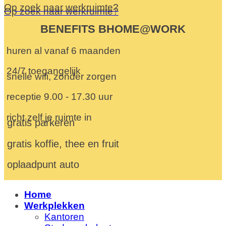
Op zoek naar werkruimte?
Op zoek naar werkruimte?
BENEFITS BHOME@WORK
huren al vanaf 6 maanden
24/7 toegangelijk
snelle wifi, zonder zorgen
receptie 9.00 - 17.30 uur
richt zelf je ruimte in
gratis parkeren
gratis koffie, thee en fruit
oplaadpunt auto
Home
Werkplekken
Kantoren