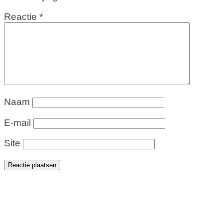
Reactie
*
Naam
E-mail
Site