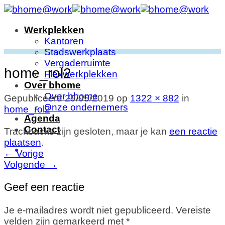
Ga
naar
Werkplekken
inhoud
Kantoren
Stadswerkplaats
Vergaderruimte
home_rol2
Flexwerkplekken
Over bhome
Over bhome
Gepubliceerd
29/05/2019
op
1322 × 882
in
Onze ondernemers
home_rol2
Agenda
Contact
Trackbacks zijn gesloten, maar je kan
een reactie
plaatsen
.
←
Vorige
Volgende
→
Geef een reactie
Je e-mailadres wordt niet gepubliceerd.
Vereiste
velden zijn gemarkeerd met
*