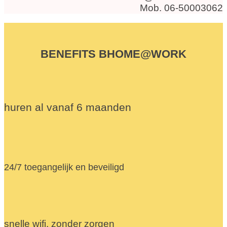
Mob. 06-50003062
BENEFITS BHOME@WORK
huren al vanaf 6 maanden
24/7 toegangelijk en beveiligd
snelle wifi, zonder zorgen