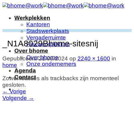
Ga
naar
Werkplekken
inhoud
Kantoren
Stadswerkplaats
Vergaderruimte
_N1A8029Bhome-sitesnij
Flexwerkplekken
Over bhome
Over bhome
Gepubliceerd
21/06/2024
op
2240 × 1600
in
Onze ondernemers
home
Agenda
Contact
Zowel reacties als trackbacks zijn momenteel
gesloten.
←
Vorige
Volgende
→