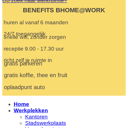
Op zoek naar werkruimte?
BENEFITS BHOME@WORK
huren al vanaf 6 maanden
24/7 toegangelijk
snelle wifi, zonder zorgen
receptie 9.00 - 17.30 uur
richt zelf je ruimte in
gratis parkeren
gratis koffie, thee en fruit
oplaadpunt auto
Home
Werkplekken
Kantoren
Stadswerkplaats