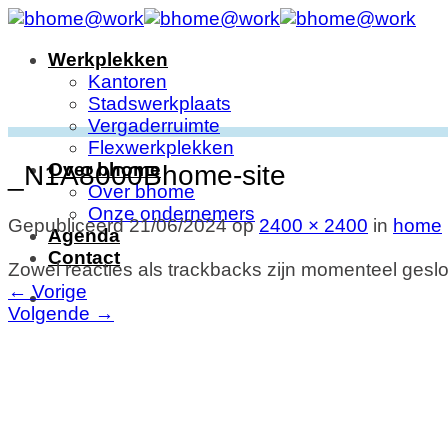
Ga
naar
Werkplekken
inhoud
Kantoren
Stadswerkplaats
Vergaderruimte
Flexwerkplekken
Over bhome
_N1A8000Bhome-site
Over bhome
Onze ondernemers
Gepubliceerd
21/06/2024
op
2400 × 2400
in
home
Agenda
Contact
Zowel reacties als trackbacks zijn momenteel geslo
←
Vorige
Volgende
→