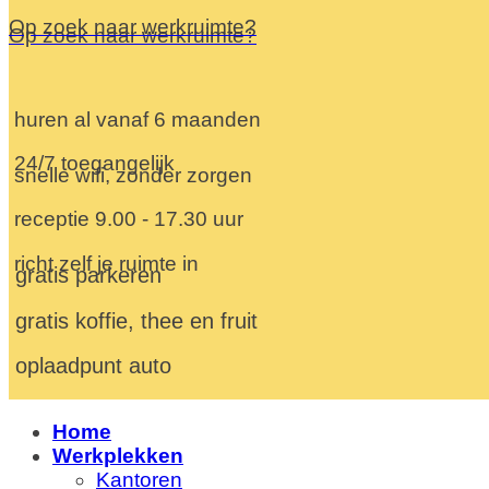
Op zoek naar werkruimte?
Op zoek naar werkruimte?
huren al vanaf 6 maanden
24/7 toegangelijk
snelle wifi, zonder zorgen
receptie 9.00 - 17.30 uur
richt zelf je ruimte in
gratis parkeren
gratis koffie, thee en fruit
oplaadpunt auto
Home
Werkplekken
Kantoren