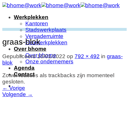
Ga
naar
Werkplekken
inhoud
Kantoren
Stadswerkplaats
Vergaderruimte
graas-blok
Flexwerkplekken
Over bhome
Over bhome
Gepubliceerd
10/01/2022
op
792 × 492
in
graas-
Onze ondernemers
blok
Agenda
Contact
Zowel reacties als trackbacks zijn momenteel
gesloten.
←
Vorige
Volgende
→