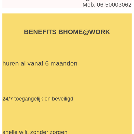
Mob. 06-50003062
BENEFITS BHOME@WORK
huren al vanaf 6 maanden
24/7 toegangelijk en beveiligd
snelle wifi, zonder zorgen