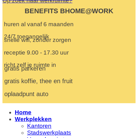
Op zoek naar werkruimte?
BENEFITS BHOME@WORK
huren al vanaf 6 maanden
24/7 toegangelijk
snelle wifi, zonder zorgen
receptie 9.00 - 17.30 uur
richt zelf je ruimte in
gratis parkeren
gratis koffie, thee en fruit
oplaadpunt auto
Home
Werkplekken
Kantoren
Stadswerkplaats