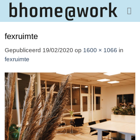
Ga
naar
inhoud
fexruimte
Gepubliceerd
19/02/2020
op
1600 × 1066
in
fexruimte