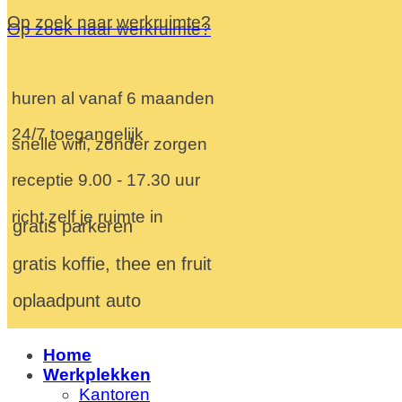
Op zoek naar werkruimte?
Op zoek naar werkruimte?
huren al vanaf 6 maanden
24/7 toegangelijk
snelle wifi, zonder zorgen
receptie 9.00 - 17.30 uur
richt zelf je ruimte in
gratis parkeren
gratis koffie, thee en fruit
oplaadpunt auto
Home
Werkplekken
Kantoren