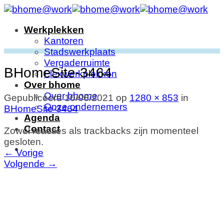
Ga
naar
Werkplekken
inhoud
Kantoren
Stadswerkplaats
Vergaderruimte
BHomeSite-3464
Flexwerkplekken
Over bhome
Over bhome
Gepubliceerd
10/06/2021
op
1280 × 853
in
Onze ondernemers
BHomeSite-3464
Agenda
Contact
Zowel reacties als trackbacks zijn momenteel
gesloten.
←
Vorige
Volgende
→