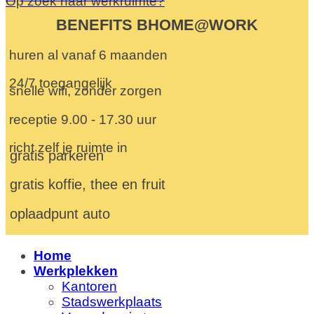
Op zoek naar werkruimte?
BENEFITS BHOME@WORK
huren al vanaf 6 maanden
24/7 toegangelijk
snelle wifi, zonder zorgen
receptie 9.00 - 17.30 uur
richt zelf je ruimte in
gratis parkeren
gratis koffie, thee en fruit
oplaadpunt auto
Home
Werkplekken
Kantoren
Stadswerkplaats