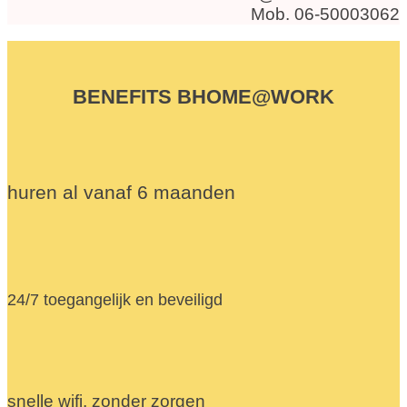
Mob. 06-50003062
BENEFITS BHOME@WORK
huren al vanaf 6 maanden
24/7 toegangelijk en beveiligd
snelle wifi, zonder zorgen