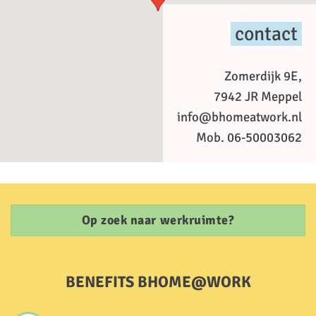
contact
Zomerdijk 9E,
7942 JR Meppel
info@bhomeatwork.nl
Mob. 06-50003062
Op zoek naar werkruimte?
BENEFITS BHOME@WORK