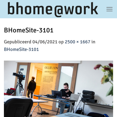
Ga
naar
inhoud
BHomeSite-3101
Gepubliceerd
04/06/2021
op
2500 × 1667
in
BHomeSite-3101