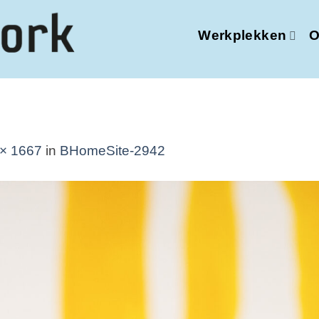
Werkplekken
O
× 1667
in
BHomeSite-2942