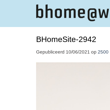
Ga
naar
inhoud
BHomeSite-2942
Gepubliceerd
10/06/2021
op
2500 