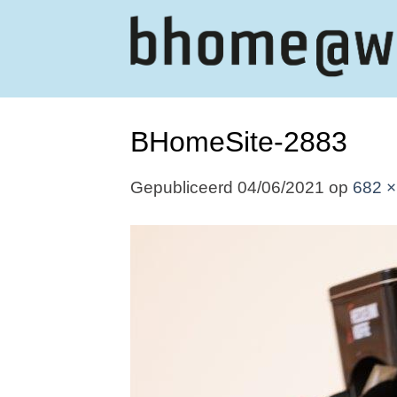
Ga
naar
inhoud
BHomeSite-2883
Gepubliceerd
04/06/2021
op
682 ×