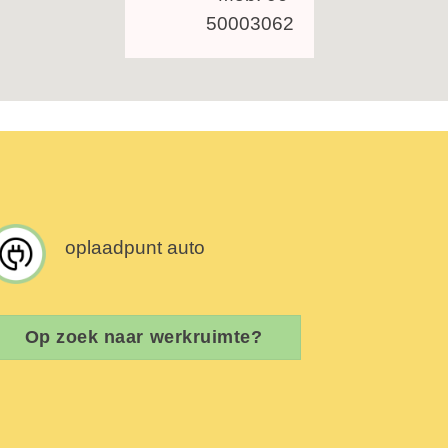
50003062
oplaadpunt auto
Op zoek naar werkruimte?