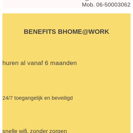
Mob. 06-50003062
BENEFITS BHOME@WORK
huren al vanaf 6 maanden
24/7 toegangelijk en beveiligd
snelle wifi, zonder zorgen