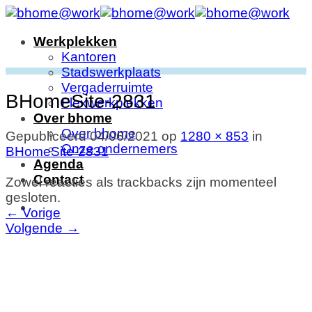
Ga
naar
Werkplekken
inhoud
Kantoren
Stadswerkplaats
Vergaderruimte
BHomeSite-2831
Flexwerkplekken
Over bhome
Over bhome
Gepubliceerd
04/06/2021
op
1280 × 853
in
Onze ondernemers
BHomeSite-2831
Agenda
Contact
Zowel reacties als trackbacks zijn momenteel
gesloten.
←
Vorige
Volgende
→