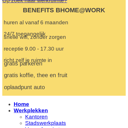
Op zoek naar werkruimte?
BENEFITS BHOME@WORK
huren al vanaf 6 maanden
24/7 toegangelijk
snelle wifi, zonder zorgen
receptie 9.00 - 17.30 uur
richt zelf je ruimte in
gratis parkeren
gratis koffie, thee en fruit
oplaadpunt auto
Home
Werkplekken
Kantoren
Stadswerkplaats