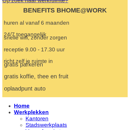
Op zoek naar werkruimte?
BENEFITS BHOME@WORK
huren al vanaf 6 maanden
24/7 toegangelijk
snelle wifi, zonder zorgen
receptie 9.00 - 17.30 uur
richt zelf je ruimte in
gratis parkeren
gratis koffie, thee en fruit
oplaadpunt auto
Home
Werkplekken
Kantoren
Stadswerkplaats