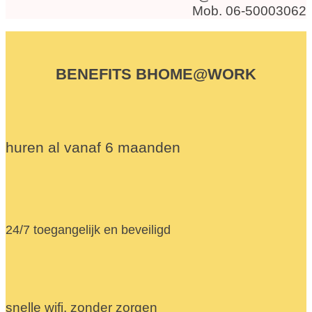
Mob. 06-50003062
BENEFITS BHOME@WORK
huren al vanaf 6 maanden
24/7 toegangelijk en beveiligd
snelle wifi, zonder zorgen