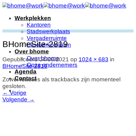
Ga
naar
Werkplekken
inhoud
Kantoren
Stadswerkplaats
Vergaderruimte
BHomeSite-2819
Flexwerkplekken
Over bhome
Over bhome
Gepubliceerd
04/06/2021
op
1024 × 683
in
Onze ondernemers
BHomeSite-2819
Agenda
Contact
Zowel reacties als trackbacks zijn momenteel
gesloten.
←
Vorige
Volgende
→