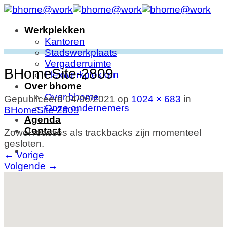
Ga
naar
Werkplekken
inhoud
Kantoren
Stadswerkplaats
Vergaderruimte
BHomeSite-2809
Flexwerkplekken
Over bhome
Over bhome
Gepubliceerd
04/06/2021
op
1024 × 683
in
Onze ondernemers
BHomeSite-2809
Agenda
Contact
Zowel reacties als trackbacks zijn momenteel
gesloten.
←
Vorige
Volgende
→