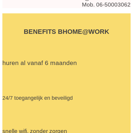
Mob. 06-50003062
BENEFITS BHOME@WORK
huren al vanaf 6 maanden
24/7 toegangelijk en beveiligd
snelle wifi, zonder zorgen