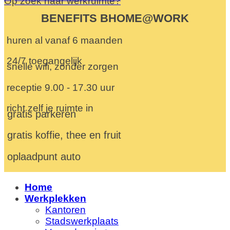
Op zoek naar werkruimte?
BENEFITS BHOME@WORK
huren al vanaf 6 maanden
24/7 toegangelijk
snelle wifi, zonder zorgen
receptie 9.00 - 17.30 uur
richt zelf je ruimte in
gratis parkeren
gratis koffie, thee en fruit
oplaadpunt auto
Home
Werkplekken
Kantoren
Stadswerkplaats