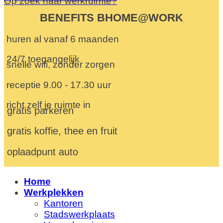
Op zoek naar werkruimte?
BENEFITS BHOME@WORK
huren al vanaf 6 maanden
24/7 toegangelijk
snelle wifi, zonder zorgen
receptie 9.00 - 17.30 uur
richt zelf je ruimte in
gratis parkeren
gratis koffie, thee en fruit
oplaadpunt auto
Home
Werkplekken
Kantoren
Stadswerkplaats