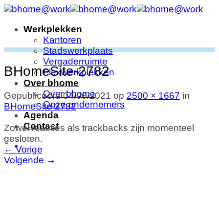
Ga
naar
Werkplekken
inhoud
Kantoren
Stadswerkplaats
Vergaderruimte
BHomeSite-2782
Flexwerkplekken
Over bhome
Over bhome
Gepubliceerd
04/06/2021
op
2500 × 1667
in
Onze ondernemers
BHomeSite-2782
Agenda
Contact
Zowel reacties als trackbacks zijn momenteel
gesloten.
←
Vorige
Volgende
→