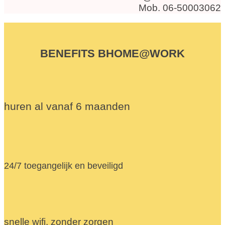
Mob. 06-50003062
BENEFITS BHOME@WORK
huren al vanaf 6 maanden
24/7 toegangelijk en beveiligd
snelle wifi, zonder zorgen