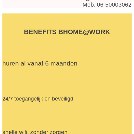
Mob. 06-50003062
BENEFITS BHOME@WORK
huren al vanaf 6 maanden
24/7 toegangelijk en beveiligd
snelle wifi, zonder zorgen