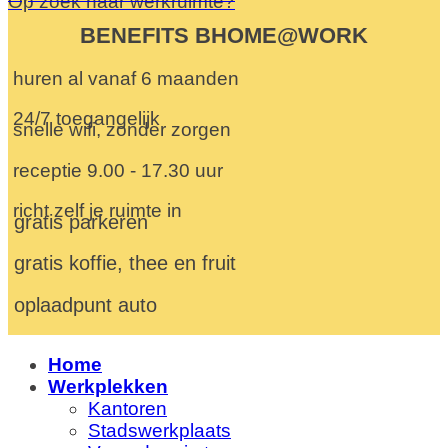
Op zoek naar werkruimte?
BENEFITS BHOME@WORK
huren al vanaf 6 maanden
24/7 toegangelijk
snelle wifi, zonder zorgen
receptie 9.00 - 17.30 uur
richt zelf je ruimte in
gratis parkeren
gratis koffie, thee en fruit
oplaadpunt auto
Home
Werkplekken
Kantoren
Stadswerkplaats