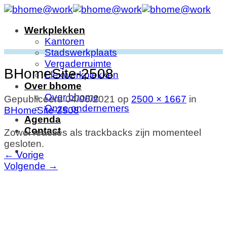
Ga
naar
Werkplekken
inhoud
Kantoren
Stadswerkplaats
Vergaderruimte
BHomeSite-2508
Flexwerkplekken
Over bhome
Over bhome
Gepubliceerd
04/06/2021
op
2500 × 1667
in
Onze ondernemers
BHomeSite-2508
Agenda
Contact
Zowel reacties als trackbacks zijn momenteel
gesloten.
←
Vorige
Volgende
→