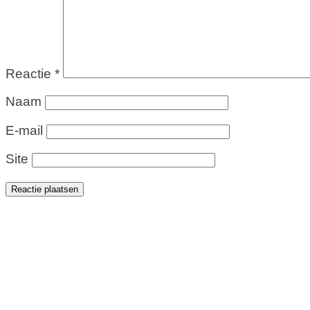
Reactie
*
Naam
E-mail
Site