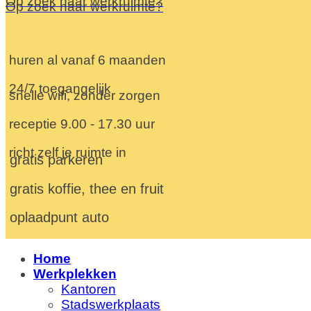
Op zoek naar werkruimte?
Op zoek naar werkruimte?
huren al vanaf 6 maanden
24/7 toegangelijk
snelle wifi, zonder zorgen
receptie 9.00 - 17.30 uur
richt zelf je ruimte in
gratis parkeren
gratis koffie, thee en fruit
oplaadpunt auto
Home
Werkplekken
Kantoren
Stadswerkplaats