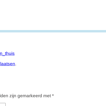
m_thuis
plaatsen
.
elden zijn gemarkeerd met
*