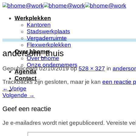
Ga
naar
Werkplekken
inhoud
Kantoren
Stadswerkplaats
Vergaderruimte
Flexwerkplekken
Over bhome
andersom_thuis
Over bhome
Onze ondernemers
Gepubliceerd
02/10/2019
op
528 × 327
in
anderso
Agenda
Contact
Trackbacks zijn gesloten, maar je kan
een reactie 
←
Vorige
Volgende
→
Geef een reactie
Je e-mailadres wordt niet gepubliceerd.
Vereiste v