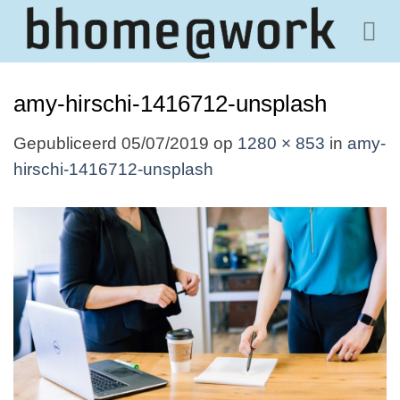
Ga
naar
inhoud
amy-hirschi-1416712-unsplash
Gepubliceerd
05/07/2019
op
1280 × 853
in
amy-
hirschi-1416712-unsplash