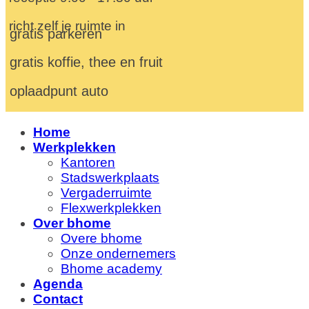
richt zelf je ruimte in
gratis parkeren
gratis koffie, thee en fruit
oplaadpunt auto
Home
Werkplekken
Kantoren
Stadswerkplaats
Vergaderruimte
Flexwerkplekken
Over bhome
Overe bhome
Onze ondernemers
Bhome academy
Agenda
Contact