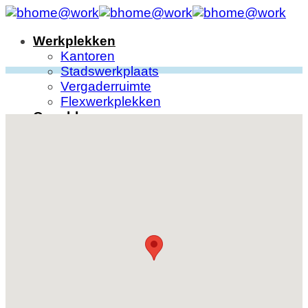
Ga
naar
Werkplekken
inhoud
Kantoren
Stadswerkplaats
Vergaderruimte
Flexwerkplekken
Over bhome
Over bhome
Onze ondernemers
Agenda
Contact