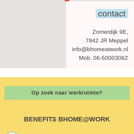
contact
Zomerdijk 9E,
7942 JR Meppel
info@bhomeatwork.nl
Mob. 06-50003062
Op zoek naar werkruimte?
BENEFITS BHOME@WORK