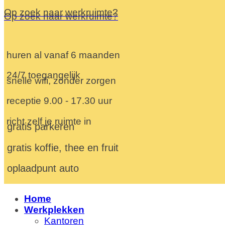
Op zoek naar werkruimte?
Op zoek naar werkruimte?
huren al vanaf 6 maanden
24/7 toegangelijk
snelle wifi, zonder zorgen
receptie 9.00 - 17.30 uur
richt zelf je ruimte in
gratis parkeren
gratis koffie, thee en fruit
oplaadpunt auto
Home
Werkplekken
Kantoren