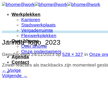
Ga
naar
Werkplekken
inhoud
Kantoren
Stadswerkplaats
Vergaderruimte
Flexwerkplekken
Over bhome
Jarinda_logo_2023
Over bhome
Onze ondernemers
Gepubliceerd
24/11/2023
op
528 × 327
in
Onze on
Agenda
Contact
Zowel reacties als trackbacks zijn momenteel geslo
←
Vorige
Volgende
→