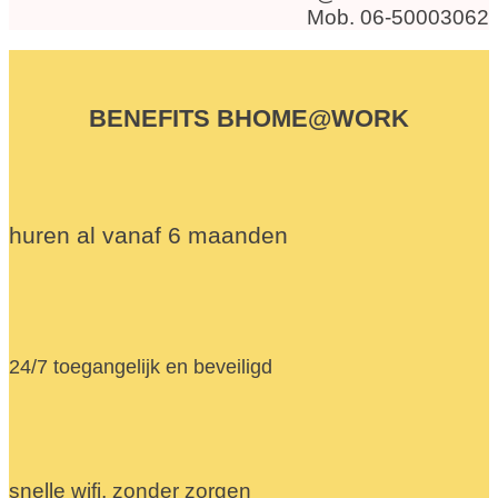
Mob. 06-50003062
BENEFITS BHOME@WORK
huren al vanaf 6 maanden
24/7 toegangelijk en beveiligd
snelle wifi, zonder zorgen