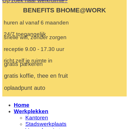
Op zoek naar werkruimte?
BENEFITS BHOME@WORK
huren al vanaf 6 maanden
24/7 toegangelijk
snelle wifi, zonder zorgen
receptie 9.00 - 17.30 uur
richt zelf je ruimte in
gratis parkeren
gratis koffie, thee en fruit
oplaadpunt auto
Home
Werkplekken
Kantoren
Stadswerkplaats