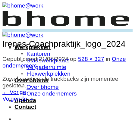
Ga
naar
inhoud
Irenes-Coachpraktijk_logo_2024
Werkplekken
Kantoren
Gepubliceerd
21/05/2024
op
528 × 327
in
Onze
Stadswerkplaats
ondernemers
Vergaderruimte
Flexwerkplekken
Zowel reacties als trackbacks zijn momenteel
Over bhome
gesloten.
Over bhome
←
Vorige
Onze ondernemers
Volgende
→
Agenda
Contact