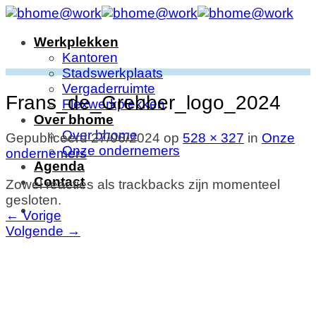
Ga
naar
Werkplekken
inhoud
Kantoren
Stadswerkplaats
Vergaderruimte
Frans_de_Grebber_logo_2024
Flexwerkplekken
Over bhome
Over bhome
Gepubliceerd
27/06/2024
op
528 × 327
in
Onze
Onze ondernemers
ondernemers
Agenda
Contact
Zowel reacties als trackbacks zijn momenteel
gesloten.
←
Vorige
Volgende
→