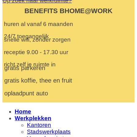
Op zoek naar werkruimte?
BENEFITS BHOME@WORK
huren al vanaf 6 maanden
24/7 toegangelijk
snelle wifi, zonder zorgen
receptie 9.00 - 17.30 uur
richt zelf je ruimte in
gratis parkeren
gratis koffie, thee en fruit
oplaadpunt auto
Home
Werkplekken
Kantoren
Stadswerkplaats