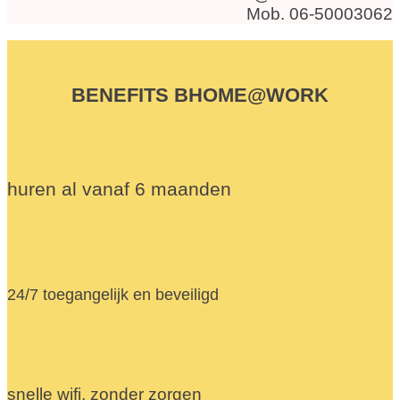
Mob. 06-50003062
BENEFITS BHOME@WORK
huren al vanaf 6 maanden
24/7 toegangelijk en beveiligd
snelle wifi, zonder zorgen