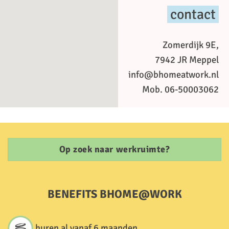
contact
Zomerdijk 9E,
7942 JR Meppel
info@bhomeatwork.nl
Mob. 06-50003062
Op zoek naar werkruimte?
BENEFITS BHOME@WORK
huren al vanaf 6 maanden