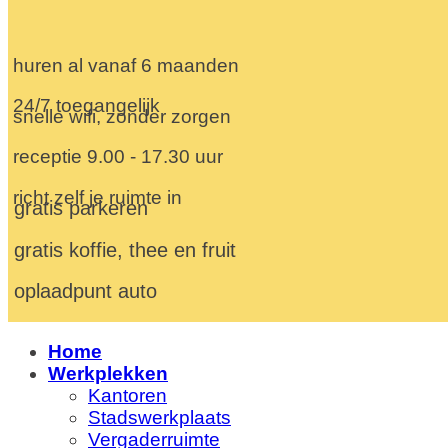
huren al vanaf 6 maanden
24/7 toegangelijk
snelle wifi, zonder zorgen
receptie 9.00 - 17.30 uur
richt zelf je ruimte in
gratis parkeren
gratis koffie, thee en fruit
oplaadpunt auto
Home
Werkplekken
Kantoren
Stadswerkplaats
Vergaderruimte