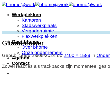
Ga
naar
Werkplekken
inhoud
Kantoren
Stadswerkplaats
Vergaderruimte
Flexwerkplekken
Over bhome
Gitaarbouwer
Over bhome
Onze ondernemers
Gepubliceerd
28/05/2024
op
2400 × 1589
in
Onder
Agenda
Contact
Zowel reacties als trackbacks zijn momenteel geslo