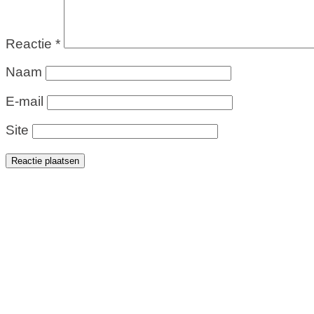
Reactie
*
Naam
E-mail
Site