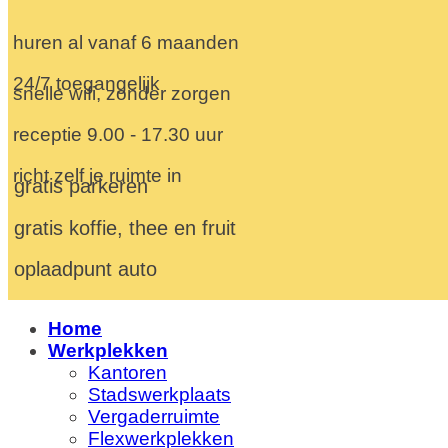
huren al vanaf 6 maanden
24/7 toegangelijk
snelle wifi, zonder zorgen
receptie 9.00 - 17.30 uur
richt zelf je ruimte in
gratis parkeren
gratis koffie, thee en fruit
oplaadpunt auto
Home
Werkplekken
Kantoren
Stadswerkplaats
Vergaderruimte
Flexwerkplekken