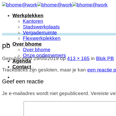
Ga
naar
Werkplekken
inhoud
Kantoren
Stadswerkplaats
Vergaderruimte
Flexwerkplekken
Over bhome
pb
Over bhome
Onze ondernemers
Gepubliceerd
29/05/2019
op
413 × 165
in
Blok PB
Agenda
Contact
Trackbacks zijn gesloten, maar je kan
een reactie 
Geef een reactie
Je e-mailadres wordt niet gepubliceerd.
Vereiste v